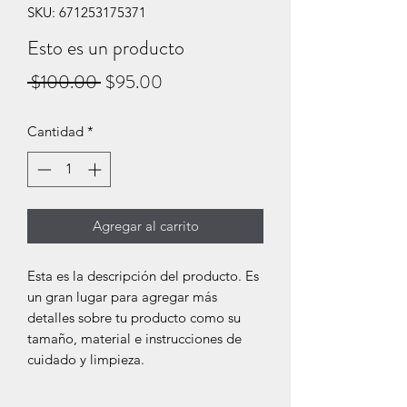
SKU: 671253175371
Esto es un producto
Precio
Precio
 $100.00 
$95.00
de
Cantidad
*
oferta
Agregar al carrito
Esta es la descripción del producto. Es
un gran lugar para agregar más
detalles sobre tu producto como su
tamaño, material e instrucciones de
cuidado y limpieza.